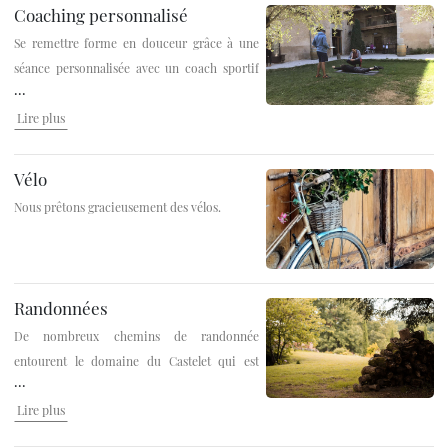
Coaching personnalisé
Se remettre forme en douceur grâce à une
séance personnalisée avec un coach sportif
...
qui vous prodiguera les bons
Lire plus
conseils.
Pendant 1 heure, en salle de sport ou
à l’extérieur, notre coach sportif mettra en
place une séance personnalisée afin de vous
Vélo
faire découvrir les bonnes pratiques à
Nous prêtons gracieusement des vélos.
adopter dans l’activité physique.
Nous
mettons à votre disposition de la tisane detox
ou minceur à volonté.
Profitez aussi d'un
séjour remise en forme
.
Randonnées
De nombreux chemins de randonnée
entourent le domaine du Castelet qui est
...
situé sur la via Tolosana (voie toulousaine),
Lire plus
un des chemins de St-Jacques de
Compostelle, aujourd’hui le GR 653. En