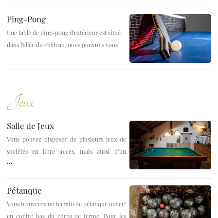
Ping-Pong
Une table de ping-pong d'extérieur est situé
dans l'allée du château, nous pouvons vous
fournir les raquettes et les balles.
Jeux
Salle de Jeux
Vous pouvez disposer de plusieurs jeux de
sociétés en libre accès, mais aussi d’un
...
billard français ou d’un baby foot.
Pétanque
Vous trouverez un terrain de pétanque ouvert
en contre bas du corps de ferme. Pour les