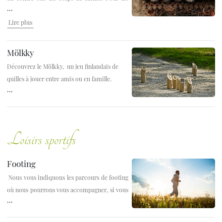
...
boules et du cochonnet, veuillez vous
Lire plus
rapprocher de la réception.
Mölkky
Découvrez le Mölkky, un jeu finlandais de
quilles à jouer entre amis ou en famille.
...
Découvrez
ici
les règles de jeux.
Loisirs sportifs
Footing
Nous vous indiquons les parcours de footing
où nous pourrons vous accompagner, si vous
...
le souhaitez.